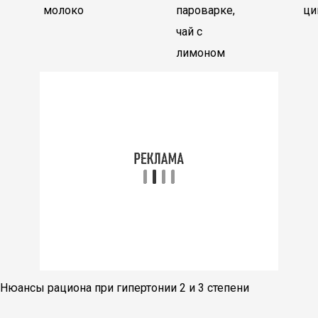
молоко
пароварке,
ци
чай с
лимоном
Нюансы рациона при гипертонии 2 и 3 степени