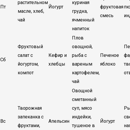
растительном
куриная
Пт
Йогурт
фруктовая
пю
масле, хлеб,
грудка,
смесь
ин
чай
ячменный
напиток
Плов
Фруктовый
овощной,
Пе
салат с
Кефир и
рыба с
Печеное
фа
Сб
йогуртом,
хлебцы
вареным
яблоко
тв
компот
картофелем,
от
чай
Овощной
сметанный
Творожная
суп, мясо
Ры
запеканка с
индейки,
св
Вс
Апельсин
Йогурт
фруктами,
тушеное в
на