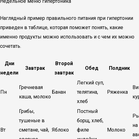
Недельное меню гипертоника
Наглядный пример правильного питания при гипертонии
приведен в таблице, которая поможет понять, какие
именно продукты можно использовать и с чем их можно
сочетать.
Дни
Второй
Завтрак
Обед
Полдник
недели
завтрак
Легкий суп,
Гречневая
Ви
Пн
Банан
телятина,
Ряженка
каша, молоко
ку
хлеб
Грибы,
Постный
Ры
тушеные в
борщ, хлеб,
на
Вт
сметане, чай,
Яблоко
филе
Молоко
ав