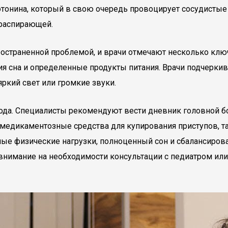
ротонина, который в свою очередь провоцирует сосудисты
 распирающей.
ространенной проблемой, и врачи отмечают несколько клю
ия сна и определенные продукты питания. Врачи подчеркив
ркий свет или громкие звуки.
хода. Специалисты рекомендуют вести дневник головной 
медикаментозные средства для купирования приступов, т
ые физические нагрузки, полноценный сон и сбалансирован
 внимание на необходимости консультации с педиатром и