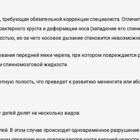
а, требующая обязательной коррекции специалиста. Отличи
арактерного хруста и деформации носа (западение его спин
остью, из-за чего носовое дыхание становится невозможн
вания передней ямки черепа, при котором повреждается ре
ем спинномозговой жидкости.
пную полость, что приведет к развитию менингита или абс
 детей делят на несколько видов:
тей. В этом случае происходит одновременное разрушение о
таком переломе еще повреждаются кости верхней челюсти.