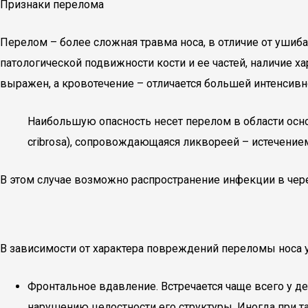
Признаки перелома
Перелом – более сложная травма носа, в отличие от ушиб
патологической подвижности кости и ее частей, наличие х
выражен, а кровотечение – отличается большей интенсивн
Наибольшую опасность несет перелом в области осно
cribrosa), сопровождающаяся ликвореей – истечени
В этом случае возможно распространение инфекции в чере
В зависимости от характера повреждений переломы носа у
Фронтальное вдавление. Встречается чаще всего у де
нарушению целостности его структуры. Иногда при 