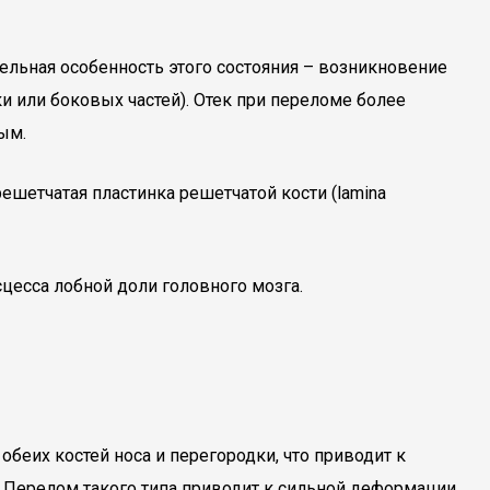
тельная особенность этого состояния – возникновение
ки или боковых частей). Отек при переломе более
ым.
шетчатая пластинка решетчатой кости (lamina
цесса лобной доли головного мозга.
беих костей носа и перегородки, что приводит к
 Перелом такого типа приводит к сильной деформации