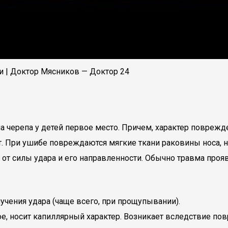
и | Доктор Мясников — Доктор 24
черепа у детей первое место. Причем, характер поврежден
ет. При ушибе повреждаются мягкие ткани раковины носа, 
т от силы удара и его направленности. Обычно травма про
чения удара (чаще всего, при прощупывании).
е, носит капиллярный характер. Возникает вследствие пов