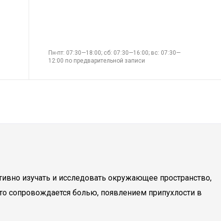
Пн-пт: 07:30—18:00; сб: 07:30—16:00; вс: 07:30—
12:00 по предварительной записи
тивно изучать и исследовать окружающее пространство,
асто сопровождается болью, появлением припухлости в