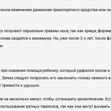
резком изменении движения транспортного средства или с
ко получают серьезные травмы носа, так как хрящи, форм
елома сводится к минимуму. Но, уже после 3-х лет, после
ы.
при оказании помощи ребенку, который ударился носом и 
х. Затем следует попросить его наклонить голову немного 
т привести к удушью.
 на несколько минут, чтобы остановить кровотечение. Ес
использования ватных тампонов, так как они могут вызват