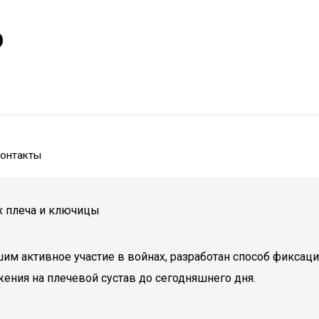
р
онтакты
х плеча и ключицы
м активное участие в войнах, разработан способ фиксации
жения на плечевой сустав до сегодняшнего дня.