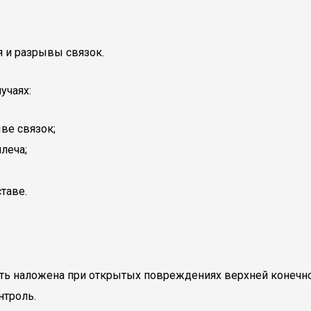
я и разрывы связок.
учаях:
ве связок;
леча;
таве.
ь наложена при открытых повреждениях верхней конечност
нтроль.