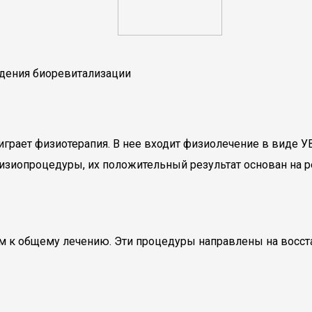
едения биоревитализации
рает физиотерапия. В нее входит физиолечение в виде УВЧ
изиопроцедуры, их положительный результат основан на р
м к общему лечению. Эти процедуры направлены на восс