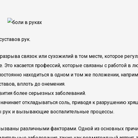
уставов рук.
разрыва связок или сухожилий в том месте, которое регул
 Это касается профессий, которые связаны с работой в л
остоянно находиться в одном и том же положении, наприме
тавов, вплоть до онемения.
вития более серьезных заболеваний.
 начинает откладываться соль, приводя к разрушению хря
ы рук и вызывающие воспалительные процессы.
 вызваны различными факторами. Одной из основных причин
палительные заболевания, такие как ревматоидный артрит,