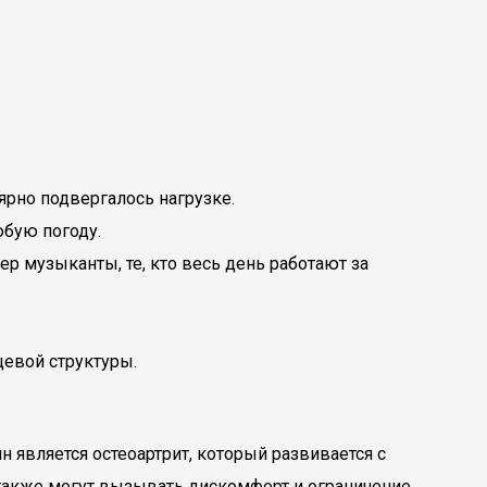
ярно подвергалось нагрузке.
юбую погоду.
р музыканты, те, кто весь день работают за
щевой структуры.
 является остеоартрит, который развивается с
 также могут вызывать дискомфорт и ограничение