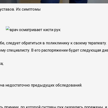
суставов. Их симптомы
себе, следует обратиться в поликлинику к своему терапевту
ому специалисту. В его распоряжении будет следующая диа
а;
рача недостаточно предыдущих обследований.
ь причину, по которой суставы рук оказались поражены, и