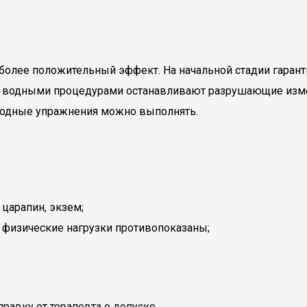
аиболее положительный эффект. На начальной стадии гара
ия водными процедурами останавливают разрушающие измен
 водные упражнения можно выполнять.
царапин, экзем;
х физические нагрузки противопоказаны;
равку от терапевта о допуске.