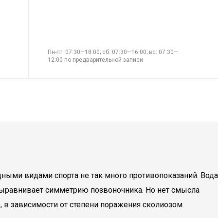
Пн-пт: 07:30—18:00; сб: 07:30—16:00; вс: 07:30—
12:00 по предварительной записи
дными видами спорта не так много противопоказаний. Вода
выравнивает симметрию позвоночника. Но нет смысла
 в зависимости от степени поражения сколиозом.