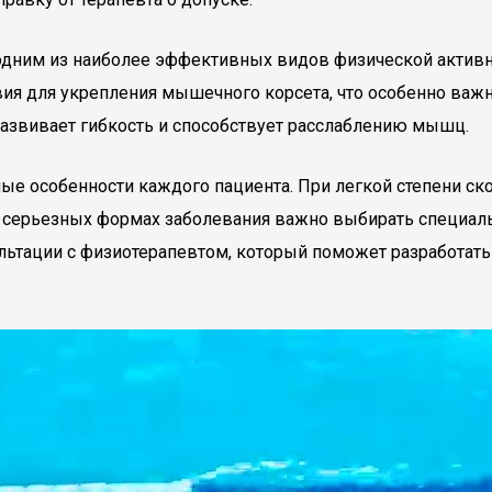
 одним из наиболее эффективных видов физической активн
вия для укрепления мышечного корсета, что особенно важ
развивает гибкость и способствует расслаблению мышц.
е особенности каждого пациента. При легкой степени ск
е серьезных формах заболевания важно выбирать специал
льтации с физиотерапевтом, который поможет разработат