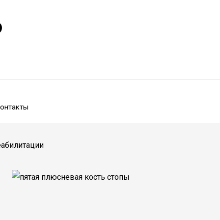
р
онтакты
еабилитации