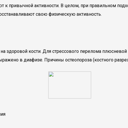
т к привычной активности. В целом, при правильном подх
осстанавливают свою физическую активность.
т на здоровой кости. Для стрессового перелома плюснево
ыражено в диафизе. Причины остеопороза (костного разре
ния