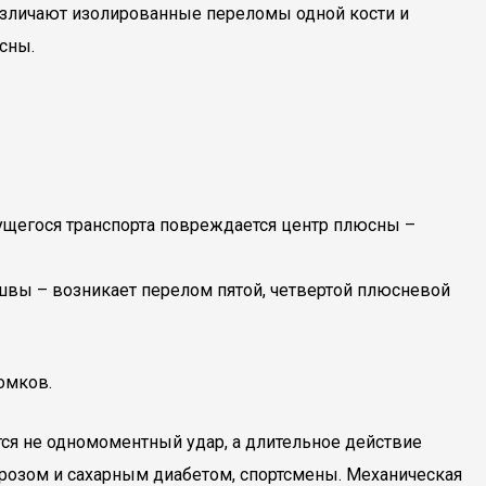
Различают изолированные переломы одной кости и
сны.
ущегося транспорта повреждается центр плюсны –
швы – возникает перелом пятой, четвертой плюсневой
омков.
ся не одномоментный удар, а длительное действие
орозом и сахарным диабетом, спортсмены. Механическая