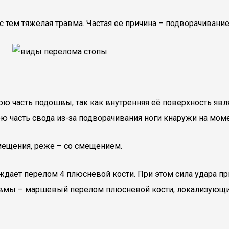
с тем тяжелая травма. Частая её причина – подворачивани
 часть подошвы, так как внутренняя её поверхность являе
ю часть свода из-за подворачивания ноги кнаружи на мом
мещения, реже – со смещением.
ет перелом 4 плюсневой кости. При этом сила удара прих
авмы – маршевый перелом плюсневой кости, локализующий