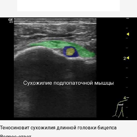
Теносиновит сухожилия длинной головки бицепса
Вопрос-ответ