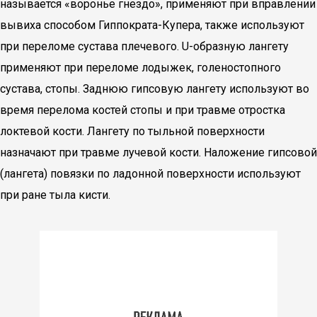
называется «воронье гнездо», применяют при вправлении
вывиха способом Гиппократа-Купера, также используют
при переломе сустава плечевого. U-образную лангету
применяют при переломе лодыжек, голеностопного
сустава, стопы. Заднюю гипсовую лангету используют во
время перелома костей стопы и при травме отростка
локтевой кости. Лангету по тыльной поверхности
назначают при травме лучевой кости. Наложение гипсовой
(лангета) повязки по ладонной поверхности используют
при ране тыла кисти.