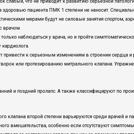
ок слабый, что не приводит к развитию серьезной патолог
 здоровью пациента ПМК 1 степени не наносит. Специальн
ическими мерами будут не силовые занятия спортом, аэро
с врачом.
 только наблюдаться у врача, но и пройти симптоматическ
 кардиолога.
т привести к серьезным изменениям в строении сердца и 
творок или протезированию митрального клапана. Упражн
анний и поздний пролапс. А также классифицируют по пр
го клапана второй степени варьируются среди врачей и па
вного вмешательства, особенно если отсутствуют симптом