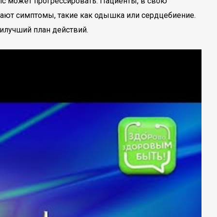
пс может прогрессировать. Пациенты, в свою
икают симптомы, такие как одышка или сердцебиение.
илучший план действий.