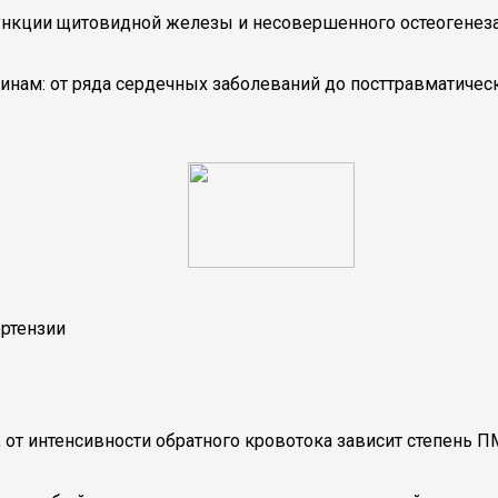
ункции щитовидной железы и несовершенного остеогенеза
ам: от ряда сердечных заболеваний до посттравматическо
ертензии
 от интенсивности обратного кровотока зависит степень ПМ