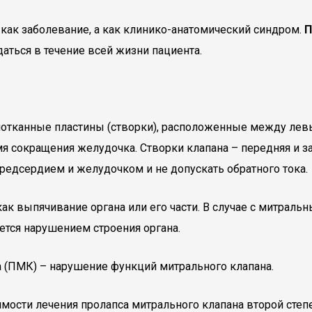
е как заболевание, а как клинико-анатомический синдром.
П
аться в течение всей жизни пациента.
нотканные пластины (створки), расположенные между лев
мя сокращения желудочка. Створки клапана – передняя и з
дсердием и желудочком и не допускать обратного тока.
как выпячивание органа или его части. В случае с митрал
ется нарушением строения органа.
а (ПМК) – нарушение функций митрального клапана.
мости лечения пролапса митрального клапана второй степе