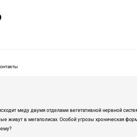
р
онтакты
оисходит меду двумя отделами вегетативной нервной сист
ые живут в мегаполисах. Особой угрозы хроническая форма
чему?