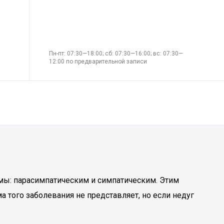
Пн-пт: 07:30—18:00; сб: 07:30—16:00; вс: 07:30—
12:00 по предварительной записи
емы: парасимпатическим и симпатическим. Этим
 того заболевания не представляет, но если недуг