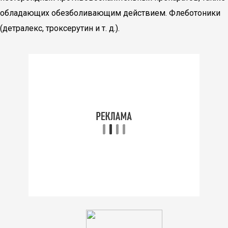
обладающих обезболивающим действием. Флеботоники
(детралекс, троксерутин и т. д.).