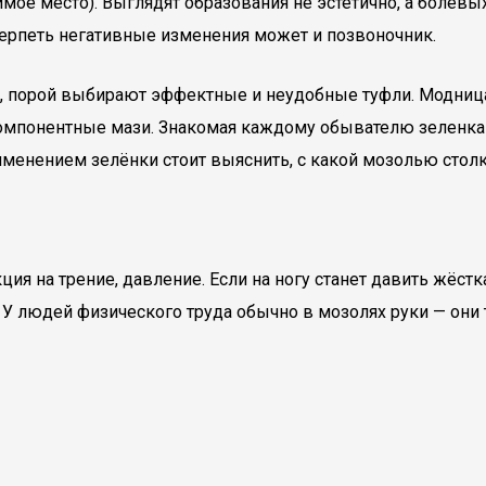
вимое место). Выглядят образования не эстетично, а бол
терпеть негативные изменения может и позвоночник.
порой выбирают эффектные и неудобные туфли. Модницам 
окомпонентные мази. Знакомая каждому обывателю зеленк
именением зелёнки стоит выяснить, с какой мозолью столк
ия на трение, давление. Если на ногу станет давить жёст
У людей физического труда обычно в мозолях руки — они 