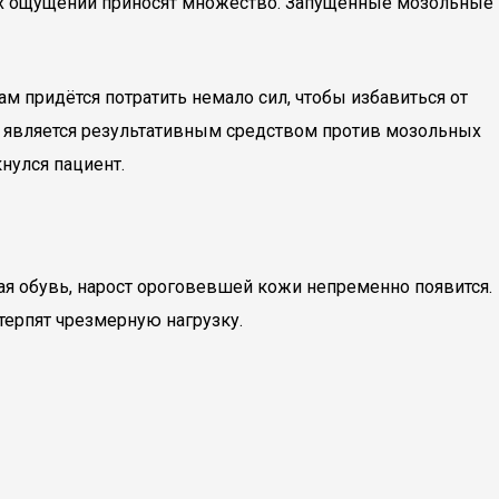
евых ощущений приносят множество. Запущенные мозольные
придётся потратить немало сил, чтобы избавиться от
а является результативным средством против мозольных
нулся пациент.
кая обувь, нарост ороговевшей кожи непременно появится.
терпят чрезмерную нагрузку.