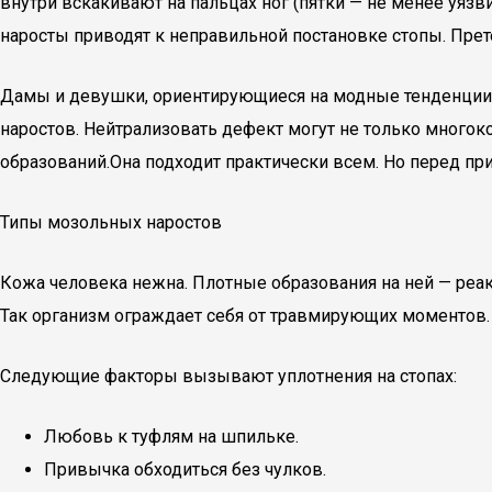
внутри вскакивают на пальцах ног (пятки — не менее уяз
наросты приводят к неправильной постановке стопы. Пре
Дамы и девушки, ориентирующиеся на модные тенденции, 
наростов. Нейтрализовать дефект могут не только мног
образований.Она подходит практически всем. Но перед пр
Типы мозольных наростов
Кожа человека нежна. Плотные образования на ней — реакц
Так организм ограждает себя от травмирующих моментов. 
Следующие факторы вызывают уплотнения на стопах:
Любовь к туфлям на шпильке.
Привычка обходиться без чулков.