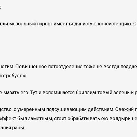
о
сли мозольный нарост имеет водянистую консистенцию. С
многим. Повышенное потоотделение тоже не всегда поддаё
отребуется.
е мазать его. Тут и вспоминается бриллиантовый зеленый 
дство, с умеренным подсушивающим действием. Свежий п
ы эффект был заметным, стоит обрабатывать ею волдырь н
ания раны.