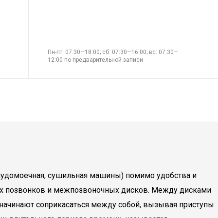
Пн-пт: 07:30—18:00; сб: 07:30—16:00; вс: 07:30—
12:00 по предварительной записи
судомоечная, сушильная машины) помимо удобства и
ьных позвонков и межпозвоночных дисков. Между дисками
 начинают соприкасаться между собой, вызывая приступы