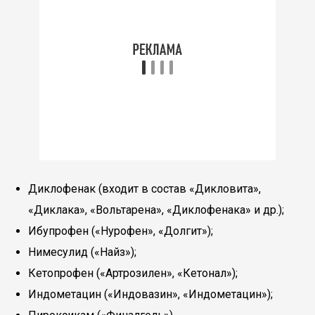
Диклофенак (входит в состав «Дикловита»,
«Диклака», «Вольтарена», «Диклофенака» и др.);
Ибупрофен («Нурофен», «Долгит»);
Нимесулид («Найз»);
Кетопрофен («Артрозилен», «Кетонал»);
Индометацин («Индовазин», «Индометацин»);