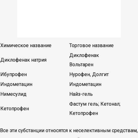
Химическое название
Торговое название
Диклофенак
Диклофенак натрия
Вольтарен
Ибупрофен
Нурофен, Долгит
Индометацин
Индометацин
Нимесулид
Найз-гель
Фастум гель; Кетонал;
Кетопрофен
Кетопрофен
Все эти субстанции относятся к неселективным средствам,