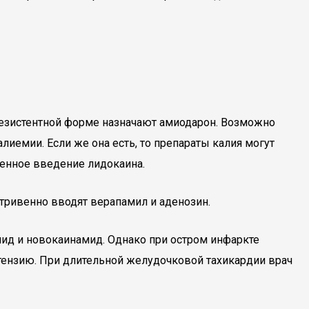
 резистентной форме назначают амиодарон. Возможно
лиемии. Если же она есть, то препараты калия могут
венное введение лидокаина.
утривенно вводят верапамил и аденозин.
ид и новокаинамид. Однако при остром инфаркте
отензию. При длительной желудочковой тахикардии врач