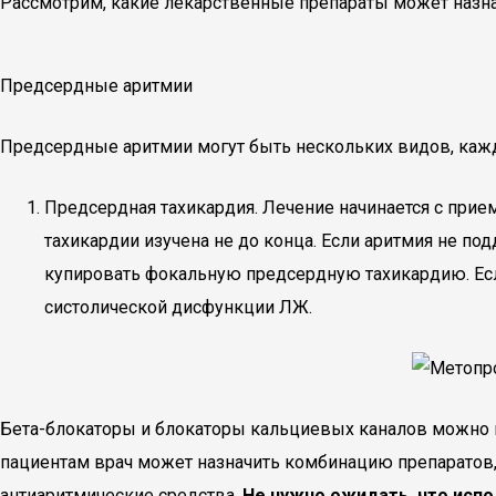
Рассмотрим, какие лекарственные препараты может назна
Предсердные аритмии
Предсердные аритмии могут быть нескольких видов, кажд
Предсердная тахикардия. Лечение начинается с прие
тахикардии изучена не до конца. Если аритмия не по
купировать фокальную предсердную тахикардию. Есл
систолической дисфункции ЛЖ.
Бета-блокаторы и блокаторы кальциевых каналов можно 
пациентам врач может назначить комбинацию препаратов
антиаритмические средства.
Не нужно ожидать, что исп