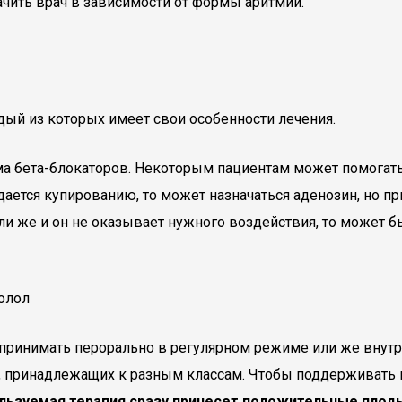
чить врач в зависимости от формы аритмии.
ый из которых имеет свои особенности лечения.
ма бета-блокаторов. Некоторым пациентам может помогать
ддается купированию, то может назначаться аденозин, но п
и же и он не оказывает нужного воздействия, то может б
принимать перорально в регулярном режиме или же внут
, принадлежащих к разным классам. Чтобы поддерживать
ользуемая терапия сразу принесет положительные плод