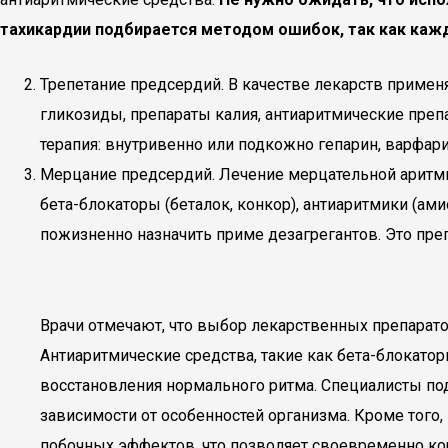
тахикардии подбирается методом ошибок, так как каж
Трепетание предсердий. В качестве лекарств примен
гликозиды, препараты калия, антиаритмические препа
терапия: внутривенно или подкожно гепарин, варфари
Мерцание предсердий. Лечение мерцательной аритмии
бета-блокаторы (беталок, конкор), антиаритмики (ам
пожизненно назначить приме дезагрегантов. Это пре
Врачи отмечают, что выбор лекарственных препаратов
Антиаритмические средства, такие как бета-блокато
восстановления нормального ритма. Специалисты по
зависимости от особенностей организма. Кроме того
побочных эффектов, что позволяет своевременно ко