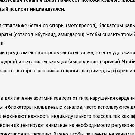
дый пациент индивидуален.
яются также бета-блокаторы (метопролол), блокаторы кал
раты (соталол, ибутилид, амиодарон). Чтобы снизить тром
н.
 предполагает контроль частоты ритма, то есть удержани
иодарон), антагонисты кальция (амплодипин, норваск). Чт
параты, которые разжижают кровь, например, варфарин ил
 для лечения аритмии зависит от типа нарушения сердечно
ры и блокаторы кальциевых каналов, часто используются д
дчеркивают важность индивидуального подхода, так как 
, врачи акцентируют внимание на необходимости регулярн
рректировать терапию. Важно, чтобы пациенты не занимал