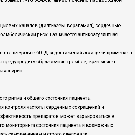
ьциевых каналов (дилтиазем, верапамил), сердечные
боэмболический риск, назначается антикоагулянтная
е его на уровне 60. Для достижений этой цели применяют
обы предупредить образование тромбов, врач может
и аспирин.
го ритма и общего состояния пациента.
ля контроля частоты сердечных сокращений и
эффективность препаратов может варьироваться в
ого мониторинга состояния пациента и возможных
ись самолечением и строго следовали