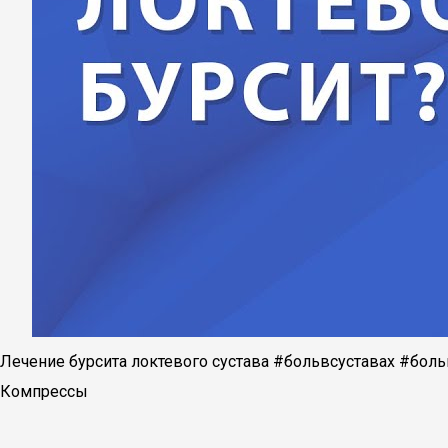
Лечение бурсита локтевого сустава #больвсуставах #больв
Компрессы