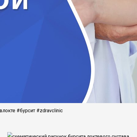
локте #бурсит #zdravclinic