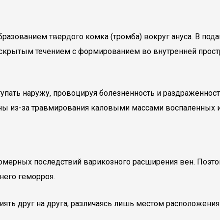
бразованием твердого комка (тромба) вокруг ануса. В по
скрытым течением с формированием во внутренней прост
пать наружу, провоцируя болезненность и раздраженность
ны из-за травмирования каловыми массами воспаленных и
номерных последствий варикозного расширения вен. Поэто
него геморроя.
иять друг на друга, различаясь лишь местом расположения