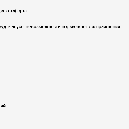
дискомфорта.
зуд в анусе, невозможность нормального испражнения
ий.