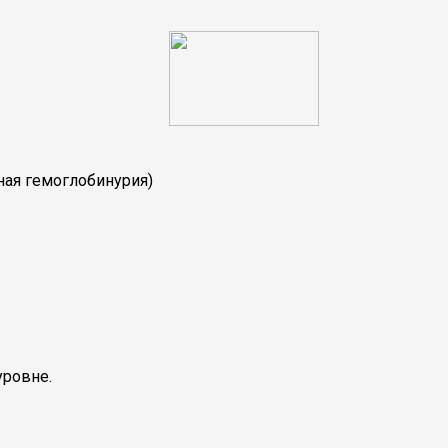
ая гемоглобинурия)
уровне.