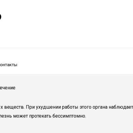
р
онтакты
лечение
еществ. При ухудшении работы этого органа наблюдаетс
олезнь может протекать бессимптомно.