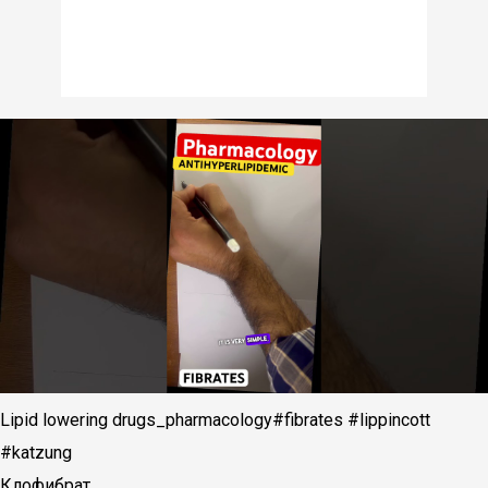
Lipid lowering drugs_pharmacology#fibrates #lippincott
#katzung
Клофибрат