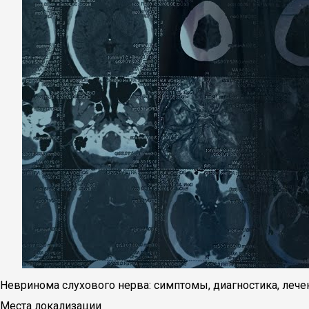
Невринома слухового нерва: симптомы, диагностика, лече
Места локализации