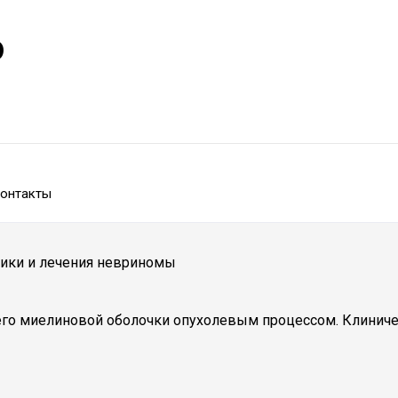
р
онтакты
тики и лечения невриномы
 его миелиновой оболочки опухолевым процессом. Клинич