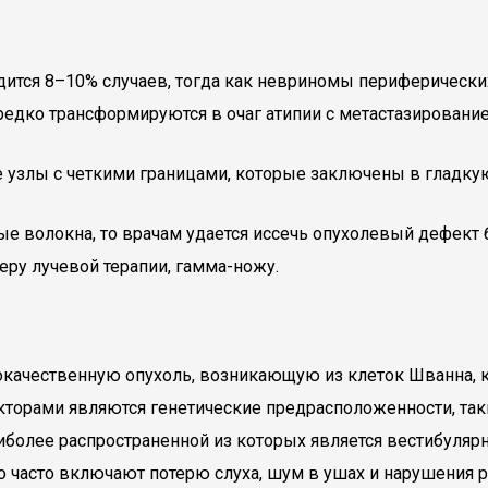
дится 8–10% случаев, тогда как невриномы периферическ
едко трансформируются в очаг атипии с метастазировани
 узлы с четкими границами, которые заключены в гладкую
 волокна, то врачам удается иссечь опухолевый дефект 
ру лучевой терапии, гамма-ножу.
окачественную опухоль, возникающую из клеток Шванна,
кторами являются генетические предрасположенности, так
иболее распространенной из которых является вестибуляр
но часто включают потерю слуха, шум в ушах и нарушения