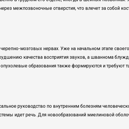
через межпозвоночные отверстия, что влечет за собой к
 черепно-мозговых нервах. Уже на начальном этапе свое
 ухудшению качества восприятия звуков, а шваннома блу
 опухолевые образования также формируются и требуют 
альное руководство по внутренним болезням человеческо
истемы идет речь. Для новообразований миелиновой оболоч