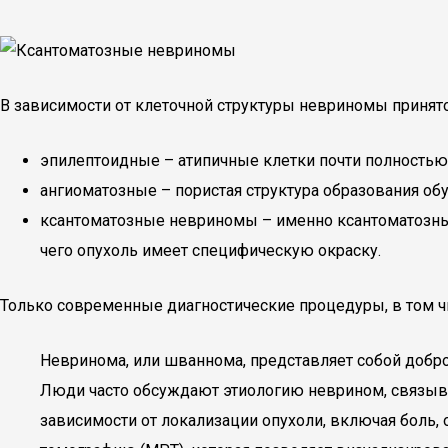
В зависимости от клеточной структуры невриномы принято
эпилептоидные – атипичные клетки почти полностью
ангиоматозные – пористая структура образования об
ксантоматозные невриномы – именно ксантоматозным
чего опухоль имеет специфическую окраску.
Только современные диагностические процедуры, в том чи
Невринома, или шваннома, представляет собой добр
Люди часто обсуждают этиологию неврином, связыва
зависимости от локализации опухоли, включая боль,