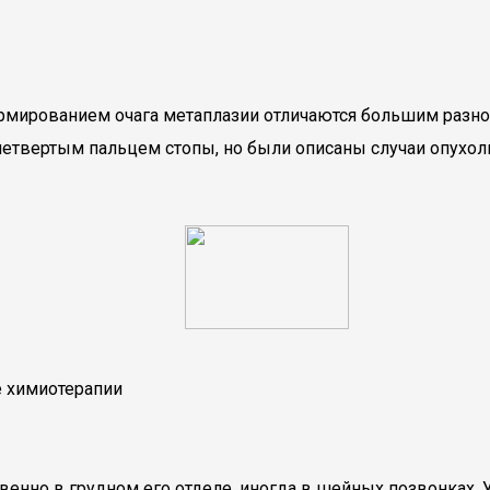
мированием очага метаплазии отличаются большим разноо
етвертым пальцем стопы, но были описаны случаи опухол
 химиотерапии
енно в грудном его отделе, иногда в шейных позвонках. 