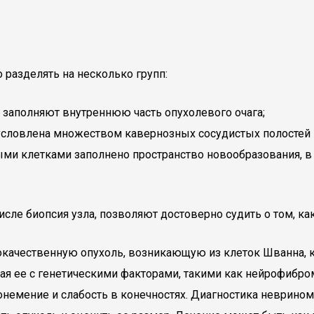
 разделять на несколько групп:
 заполняют внутреннюю часть опухолевого очага;
условлена множеством кавернозных сосудистых полостей 
и клетками заполнено пространство новообразования, в н
сле биопсия узла, позволяют достоверно судить о том, ка
окачественную опухоль, возникающую из клеток Шванна,
я ее с генетическими факторами, такими как нейрофибром
 онемение и слабость в конечностях. Диагностика неврин