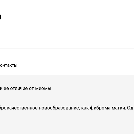
р
онтакты
и ее отличие от миомы
брокачественное новообразование, как фиброма матки. Од