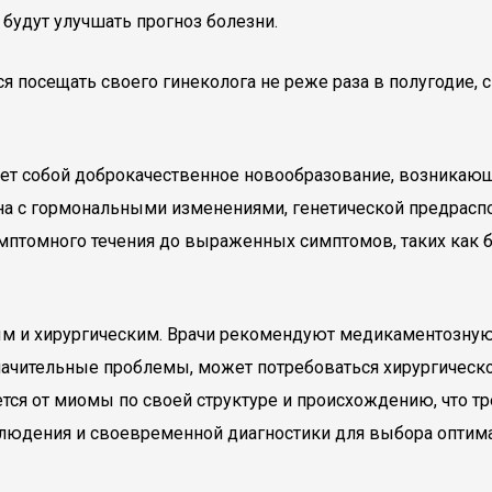
 будут улучшать прогноз болезни.
 посещать своего гинеколога не реже раза в полугодие, 
яет собой доброкачественное новообразование, возникаю
ана с гормональными изменениями, генетической предра
мптомного течения до выраженных симптомов, таких как 
м и хирургическим. Врачи рекомендуют медикаментозную
 значительные проблемы, может потребоваться хирургиче
ется от миомы по своей структуре и происхождению, что т
людения и своевременной диагностики для выбора оптима