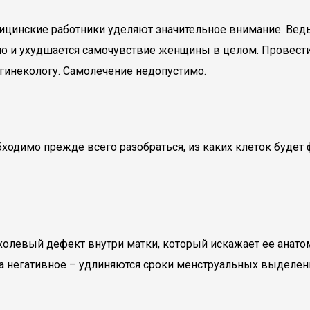
цинские работники уделяют значительное внимание. Ведь 
 но и ухудшается самочувствие женщины в целом. Провес
гинекологу. Самолечение недопустимо.
ходимо прежде всего разобраться, из каких клеток будет 
холевый дефект внутри матки, который искажает ее анато
а негативное – удлиняются сроки менструальных выделени