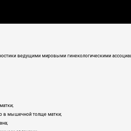
ностики ведущими мировыми гинекологическими ассоциац
матки;
о в мышечной толще матки;
ана;