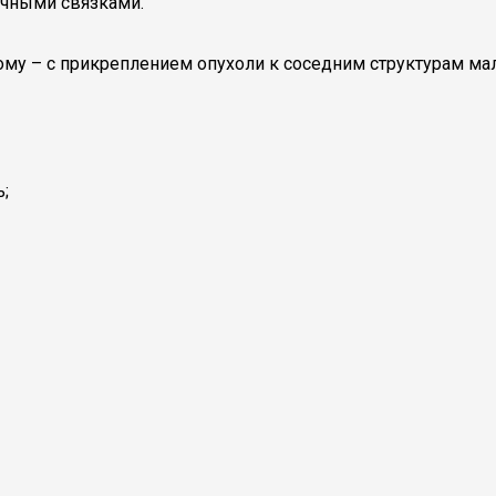
очными связками.
у – с прикреплением опухоли к соседним структурам мало
ь;