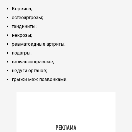
Кервина;
остеоартрозы;
тендиниты;
некрозы;
ревматоидные артриты;
подагры;
волчанки красные;
недуги органов;
грыжи меж позвонками.