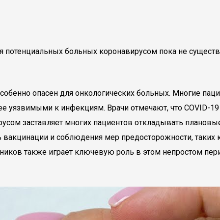
ия потенциальных больных коронавирусом пока не существ
особенно опасен для онкологических больных. Многие па
олее уязвимыми к инфекциям. Врачи отмечают, что COVID-1
ирусом заставляет многих пациентов откладывать плановые
ь вакцинации и соблюдения мер предосторожности, таких 
ников также играет ключевую роль в этом непростом пер