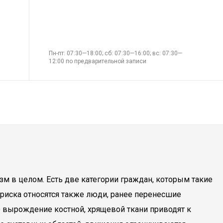
Пн-пт: 07:30—18:00; сб: 07:30—16:00; вс: 07:30—
12:00 по предварительной записи
зм в целом. Есть две категории граждан, которым такие
риска относятся также люди, ранее перенесшие
 вырождение костной, хрящевой ткани приводят к