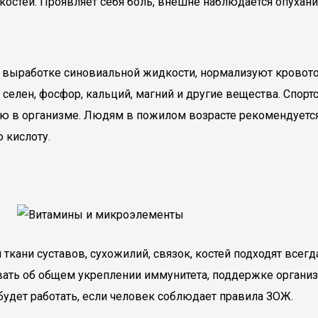
 костей. Проявляет себя боль, внешне наблюдается опухан
выработке синовиальной жидкости, нормализуют кровоток
ли селен, фосфор, кальций, магний и другие вещества. Спо
ю в организме. Людям в пожилом возрасте рекомендуетс
 кислоту.
кани суставов, сухожилий, связок, костей подходят всегд
вать об общем укреплении иммунитета, поддержке организм
удет работать, если человек соблюдает правила ЗОЖ.