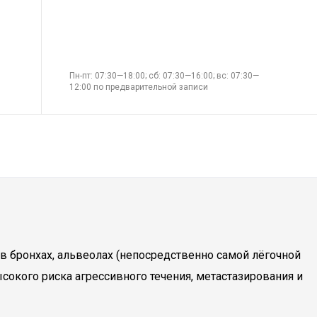
Пн-пт: 07:30—18:00; сб: 07:30—16:00; вс: 07:30—
12:00 по предварительной записи
в бронхах, альвеолах (непосредственно самой лёгочной
ысокого риска агрессивного течения, метастазирования и