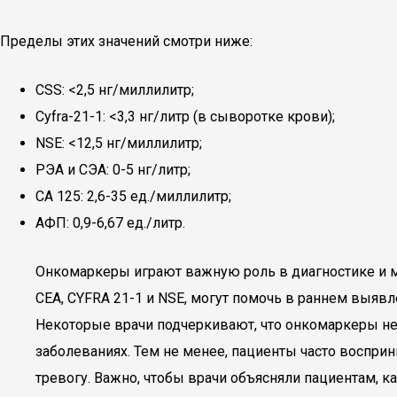
Пределы этих значений смотри ниже:
СSS: <2,5 нг/миллилитр;
Cyfra-21-1: <3,3 нг/литр (в сыворотке крови);
NSE: <12,5 нг/миллилитр;
РЭА и СЭА: 0-5 нг/литр;
СА 125: 2,6-35 ед./миллилитр;
АФП: 0,9-6,67 ед./литр.
Онкомаркеры играют важную роль в диагностике и мо
CEA, CYFRA 21-1 и NSE, могут помочь в раннем выявл
Некоторые врачи подчеркивают, что онкомаркеры не
заболеваниях. Тем не менее, пациенты часто воспри
тревогу. Важно, чтобы врачи объясняли пациентам, 