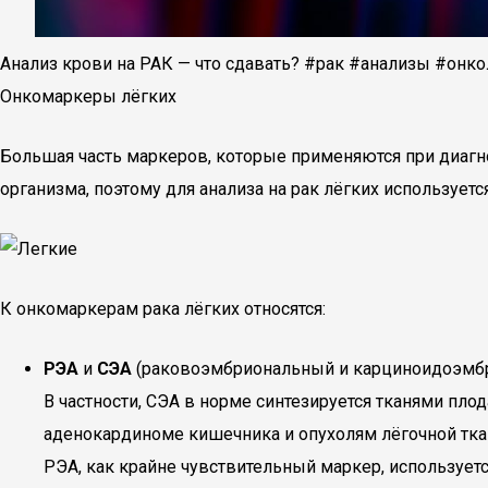
Анализ крови на РАК — что сдавать? #рак #анализы #онк
Онкомаркеры лёгких
Большая часть маркеров, которые применяются при диагно
организма, поэтому для анализа на рак лёгких использует
К онкомаркерам рака лёгких относятся:
РЭА
и
СЭА
(раковоэмбриональный и карциноидоэмбри
В частности, СЭА в норме синтезируется тканями пл
аденокардиноме кишечника и опухолям лёгочной тка
РЭА, как крайне чувствительный маркер, используетс