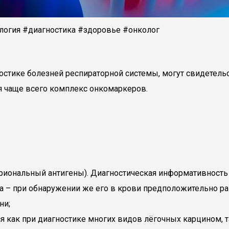
ология #диагностика #здоровье #онколог
стике болезней респираторной системы, могут свидетельс
ся чаще всего комплекс онкомаркеров.
ональный антигены). Диагностическая информативность а
ода – при обнаружении же его в крови предположительно р
ни;
я как при диагностике многих видов лёгочных карцином, т