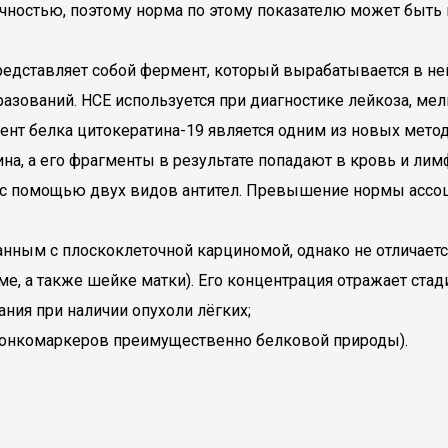
фичностью, поэтому норма по этому показателю может бы
редставляет собой фермент, который вырабатывается в не
азований. НСЕ используется при диагностике лейкоза, мел
ент белка цитокератина-19 является одним из новых методо
на, а его фрагменты в результате попадают в кровь и лим
я с помощью двух видов антител. Превышение нормы ассо
нным с плоскоклеточной карциномой, однако не отличает
ме, а также шейке матки). Его концентрация отражает ста
ания при наличии опухоли лёгких;
 онкомаркеров преимущественно белковой природы).