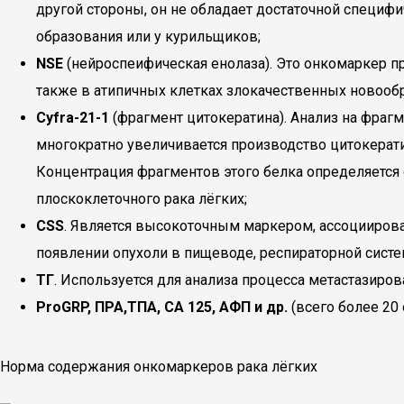
другой стороны, он не обладает достаточной специ
образования или у курильщиков;
NSE
(нейроспеифическая енолаза). Это онкомаркер п
также в атипичных клетках злокачественных новообр
Cyfra
-21-1
(фрагмент цитокератина). Анализ на фрагм
многократно увеличивается производство цитокерати
Концентрация фрагментов этого белка определяетс
плоскоклеточного рака лёгких;
СSS
. Является высокоточным маркером, ассоциирова
появлении опухоли в пищеводе, респираторной систе
ТГ
. Используется для анализа процесса метастазиров
ProGRP, ПРА,
ТПА, СА 125
, АФП и др.
(всего более 20
Норма содержания онкомаркеров рака лёгких