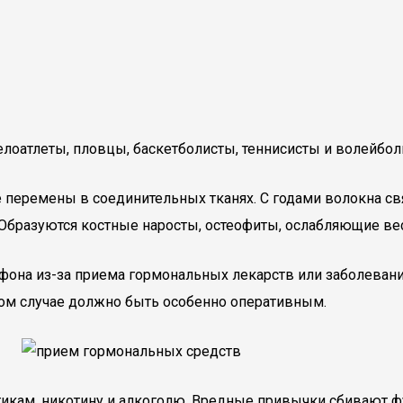
елоатлеты, пловцы, баскетболисты, теннисисты и волейбол
 перемены в соединительных тканях. С годами волокна с
 Образуются костные наросты, остеофиты, ослабляющие вес
фона из-за приема гормональных лекарств или заболевани
аком случае должно быть особенно оперативным.
отикам, никотину и алкоголю. Вредные привычки сбивают 