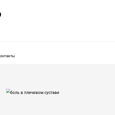
р
онтакты