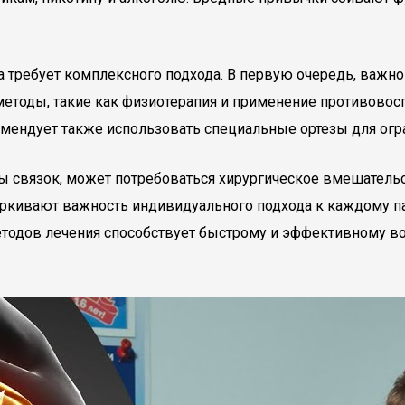
а требует комплексного подхода. В первую очередь, важн
етоды, такие как физиотерапия и применение противовос
мендует также использовать специальные ортезы для огра
вы связок, может потребоваться хирургическое вмешатель
еркивают важность индивидуального подхода к каждому пац
етодов лечения способствует быстрому и эффективному в