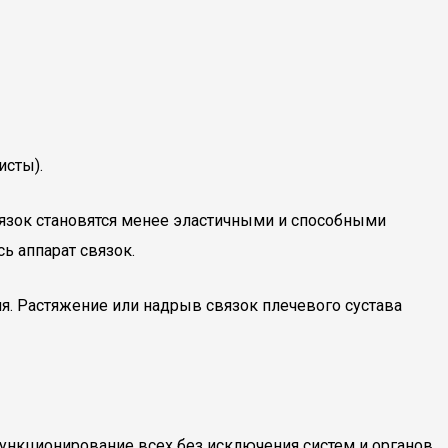
исты).
вязок становятся менее эластичными и способными
ь аппарат связок.
я. Растяжение или надрыв связок плечевого сустава
функционирование всех без исключения систем и органов,