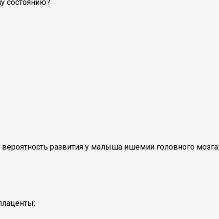
му состоянию?
т вероятность развития у малыша ишемии головного мозга
плаценты;