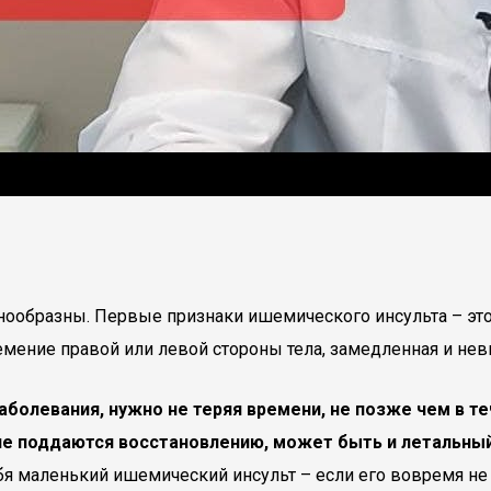
образны. Первые признаки ишемического инсульта – это ч
ение правой или левой стороны тела, замедленная и невн
аболевания, нужно не теряя времени, не позже чем в те
не поддаются восстановлению, может быть и летальный
 маленький ишемический инсульт – если его вовремя не л