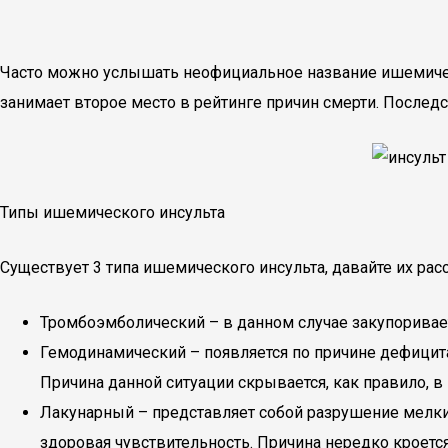
Часто можно услышать неофициальное название ишемическог
занимает второе место в рейтинге причин смерти. Последс
Типы ишемического инсульта
Существует 3 типа ишемического инсульта, давайте их рас
Тромбоэмболический – в данном случае закупоривае
Гемодинамический – появляется по причине дефици
Причина данной ситуации скрывается, как правило, в 
Лакунарный – представляет собой разрушение мелки
здоровая чувствительность. Причина нередко кроетс