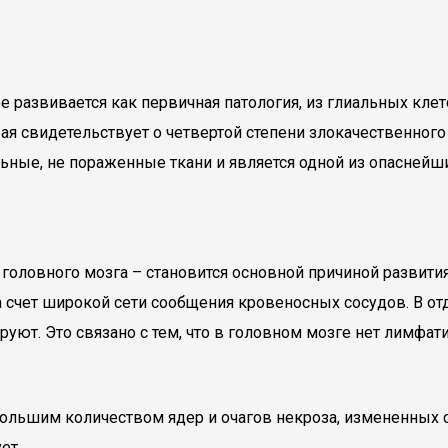
 развивается как первичная патология, из глиальных клет
ая свидетельствует о четвертой степени злокачественного 
льные, не пораженные ткани и является одной из опаснейши
головного мозга – становится основной причиной развития
 счет широкой сети сообщения кровеносных сосудов. В от
уют. Это связано с тем, что в головном мозге нет лимфат
ольшим количеством ядер и очагов некроза, измененных со
ет.