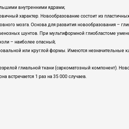
большими внутренними ядрами;
рвичный характер. Новообразование состоит из пластичны
ловного мозга. Основа для развития новообразования – гли
овенозных шунтов. При мультиформной глиобластоме умен
ухоли – наиболее опасный;
 овальной или круглой формы. Имеются незначительные 
незрелой глиальной ткани (саркоматозный компонент). Нов
на встречается 1 раз на 35 000 случаев.