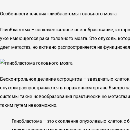
Особенности течения глиобластомы головного мозга
Глиобластома – злокачественное новообразование, которое
уже имеющегося рака головного мозга. Это опухоль, котор
дает метастаз, но активно распространяется на функциона
Бесконтрольное деление астроцитов – звездчатых клеток 
опухоли распространяются в пораженном органе быстро за
системы такие новообразования практически не метастазир
таким путем невозможно.
Глиобластома – это скопление опухолевых клеток с б
между здоровыми и измененными тканями отсутству