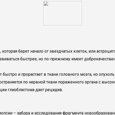
, которая берет начало от звездчатых клеток, или астроци
звиваться быстрее, но по-прежнему имеет доброкачественн
 быстро и прорастает в ткани головного мозга, но опухол
страняется по нервной ткани пораженного органа с высоко
ции глиобластома дает рецидив.
иопсии – забора и исследования фрагмента новообразован