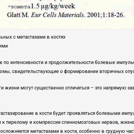
ьных с метастазами в костях
ними
 по интенсивности и продолжительности болевые импуль
птомы, свидетельствующие о формировании вторичных опу
ти жизни могут существенно отличаться – это напрямую за
тастазирование в кости будет проявляться болевыми импу
л к перелому и компрессии спинномозговых нервов, жизне
сложняется метастазами в кости, особенно в грудную част