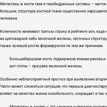
Метастазы в кости таза и тазобедренные суставы – частое
большое, структура костной ткани существенно нарушает
человека.
Конечности занимают третью строку в рейтинге зон, куд
из щитовидной либо молочной железы, легочных структур,
также лучевой костях формируются по тем же причинам.
Большеберцовая кость подвержена атакам раковых эл
вот стопы – при раке молочной железы.
Особенно неблагоприятный прогноз при выявлении вторичн
Часто может сложиться ситуация, что первым диагностиру
влияет на качество жизни онкобольного, сокращает и так 
Метастазы в костях — это сложное и тяжелое состоян