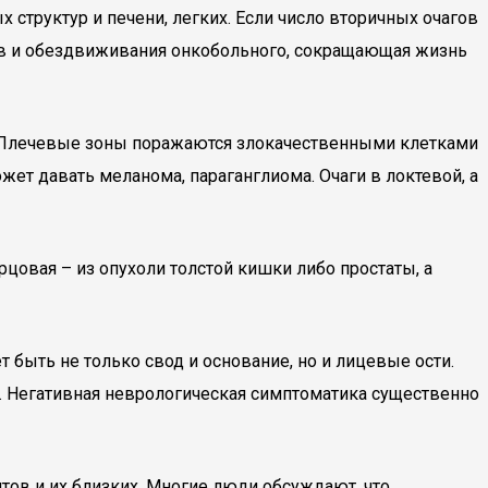
 структур и печени, легких. Если число вторичных очагов
мов и обездвиживания онкобольного, сокращающая жизнь
а. Плечевые зоны поражаются злокачественными клетками
ет давать меланома, параганглиома. Очаги в локтевой, а
цовая – из опухоли толстой кишки либо простаты, а
быть не только свод и основание, но и лицевые ости.
г. Негативная неврологическая симптоматика существенно
тов и их близких. Многие люди обсуждают, что