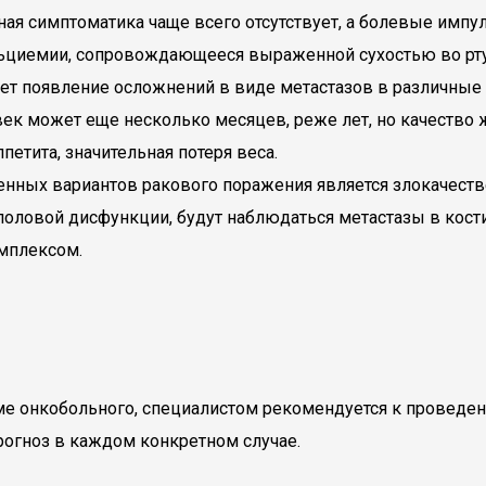
ичная симптоматика чаще всего отсутствует, а болевые имп
ьциемии, сопровождающееся выраженной сухостью во рту,
ет появление осложнений в виде метастазов в различные 
век может еще несколько месяцев, реже лет, но качество
петита, значительная потеря веса.
ненных вариантов ракового поражения является злокачест
оловой дисфункции, будут наблюдаться метастазы в кости
мплексом.
ме онкобольного, специалистом рекомендуется к проведен
рогноз в каждом конкретном случае.