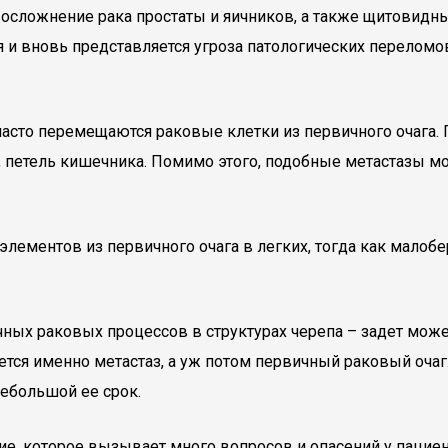
 осложнение рака простаты и яичников, а также щитовидных
ся и вновь представляется угроза патологических перело
а часто перемещаются раковые клетки из первичного очаг
 петель кишечника. Помимо этого, подобные метастазы мож
ементов из первичного очага в легких, тогда как малобер
ых раковых процессов в структурах черепа – задет может 
ется именно метастаз, а уж потом первичный раковый оча
небольшой ее срок.
ие, которое вызывает много вопросов и опасений у пациен