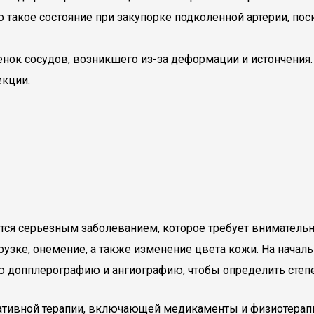
 такое состояние при закупорке подколенной артерии, по
енок сосудов, возникшего из-за деформации и истончения.
екции.
яется серьезным заболеванием, которое требует вниматель
рузке, онемение, а также изменение цвета кожи. На начал
 допплерографию и ангиографию, чтобы определить степ
тивной терапии, включающей медикаменты и физиотерапию