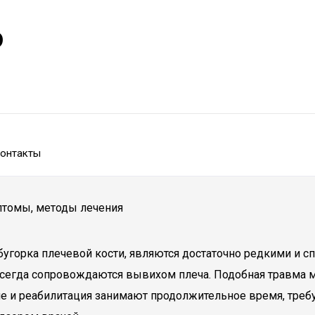
р
онтакты
птомы, методы лечения
горка плечевой кости, являются достаточно редкими и с
всегда сопровождаются вывихом плеча. Подобная травма м
е и реабилитация занимают продолжительное время, треб