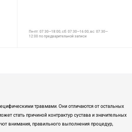
Пн-пт: 07:30—18:00; сб: 07:30—16:00; вс: 07:30—
12:00 по предварительной записи
пецифическими травмами. Они отличаются от остальных
ожет стать причиной контрактур сустава и значительных
уют внимания, правильного выполнения процедур,