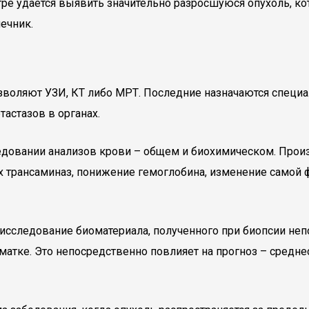
е удается выявить значительно разросшуюся опухоль, кот
ечник.
зволяют УЗИ, КТ либо МРТ. Последние назначаются специа
астазов в органах.
ледовании анализов крови – общем и биохимическом. Про
х трансаминаз, понижение гемоглобина, изменение само
сследование биоматериала, полученного при биопсии непо
 матке. Это непосредственно повлияет на прогноз – средн