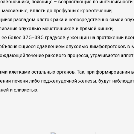
позвоночника, пояснице – возрастающие по интенсивности
 массивные, вплоть до профузных кровотечений;
ийся распадом клеток рака и непосредственно самой опух
вливания опухолью мочеточников и прямой кишки;
е более 37.5–38.5 градусов у женщин на протяжении всег
объясняющиеся сдавлением опухолью лимфопротоков в м
ождающей течение ракового процесса, утрачивается аппетит
и клетками остальных органов. Так, при формировании вт
жении печени либо поджелудочной железы, будут наблюда
ней и слизистых.