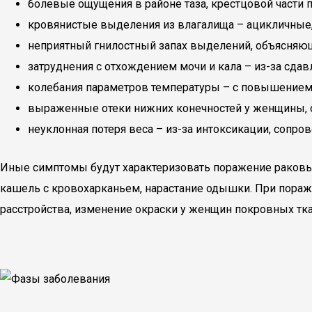
болевые ощущения в районе таза, крестцовой части 
кровянистые выделения из влагалища – ацикличные,
неприятный гнилостный запах выделений, объясняющ
затруднения с отхождением мочи и кала – из-за сда
колебания параметров температуры – с повышением е
выраженные отеки нижних конечностей у женщины, 
неуклонная потеря веса – из-за интоксикации, сопров
Иные симптомы будут характеризовать поражение раковым
кашель с кровохарканьем, нарастание одышки. При пора
расстройства, изменение окраски у женщин покровных тка