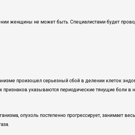
ии женщины не может быть. Специалистами будет проводи
анизме произошел серьезный сбой в делении клеток эндоме
щих признаков указываются периодические тянущие боли 
анизма, опухоль постепенно прогрессирует, занимает весь
аза.