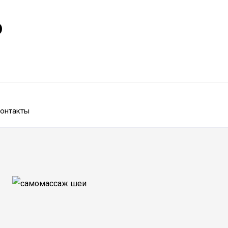
р
онтакты