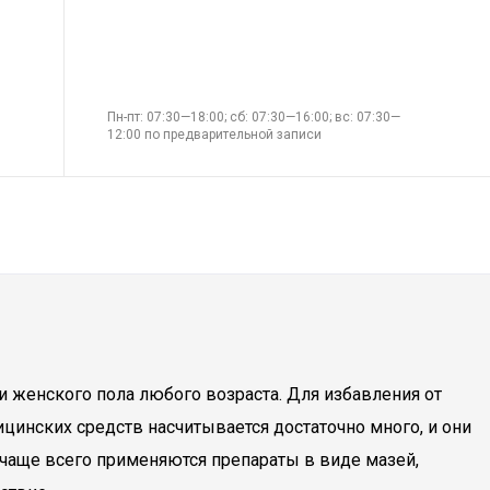
Пн-пт: 07:30—18:00; сб: 07:30—16:00; вс: 07:30—
12:00 по предварительной записи
и женского пола любого возраста. Для избавления от
цинских средств насчитывается достаточно много, и они
чаще всего применяются препараты в виде мазей,