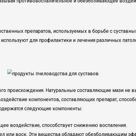
казывая противовоспалительное и обезболивающее воздей
твенных препаратов, используемых в борьбе с суставным
 используют для профилактики и лечения различных патоло
ного происхождения. Натуральные составляющие мази не
воздействие компонентов, составляющих препарат, способ
содержатся следующие компоненты:
щее воздействие, способствует снижению воспаления.
чел или воск. Эти вещества обладают обезболивающим э