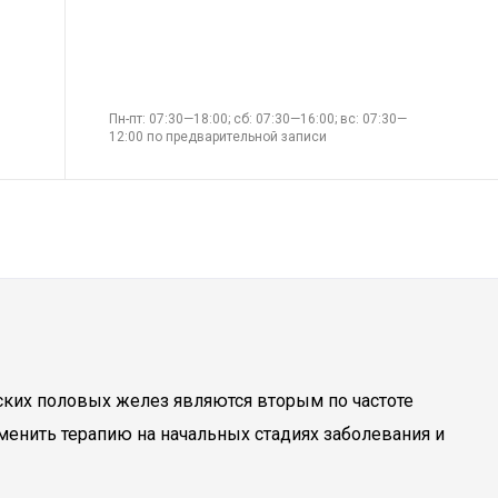
Пн-пт: 07:30—18:00; сб: 07:30—16:00; вс: 07:30—
12:00 по предварительной записи
ских половых желез являются вторым по частоте
енить терапию на начальных стадиях заболевания и