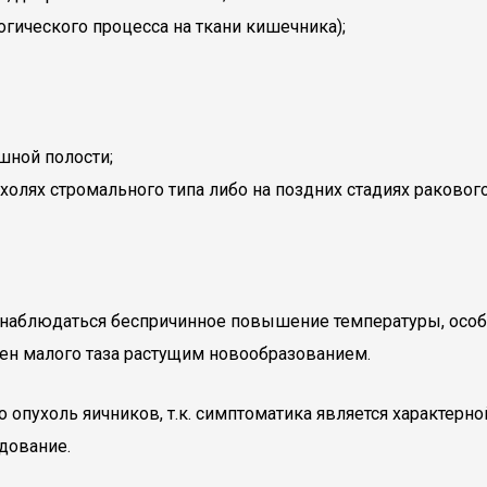
гического процесса на ткани кишечника);
шной полости;
холях стромального типа либо на поздних стадиях раково
аблюдаться беспричинное повышение температуры, особен
вен малого таза растущим новообразованием.
о опухоль яичников, т.к. симптоматика является характер
дование.