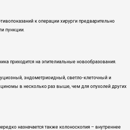
ротивопоказаний к операции хирурги предварительно
ли пункции.
ника приходится на эпителиальные новообразования.
муциозный, эндометриоидный, светло-клеточный и
циномы в несколько раз выше, чем для опухолей других
нередко назначается также колоноскопия – внутреннее