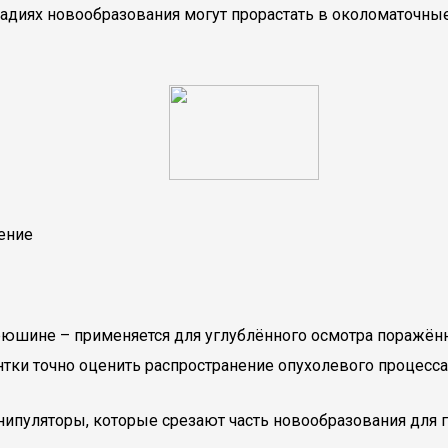
тадиях новообразования могут прорастать в околоматочны
чение
рюшине – применяется для углублённого осмотра поражённ
ки точно оценить распространение опухолевого процесса 
нипуляторы, которые срезают часть новообразования для г