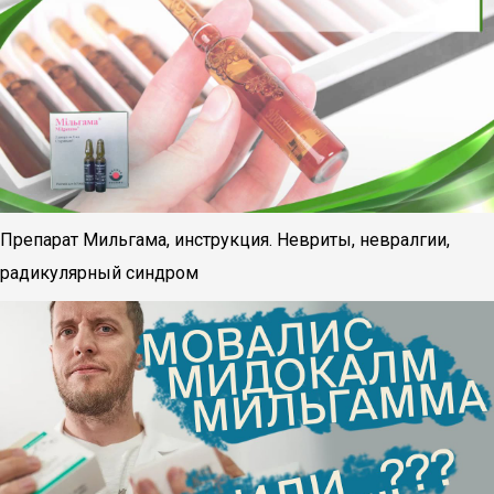
Препарат Мильгама, инструкция. Невриты, невралгии,
радикулярный синдром