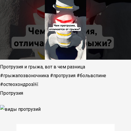
Протрузия и грыжа, вот в чем разница
#грыжапозвоночника #протрузия #больвспине
#остеохондроз￼
Протрузия