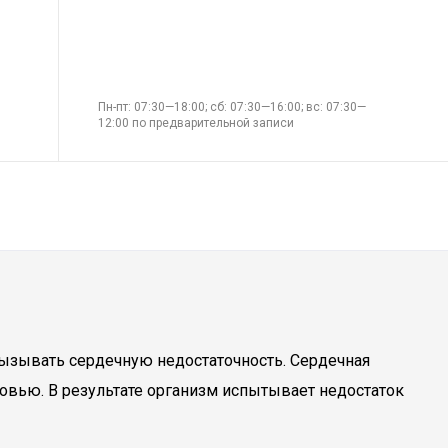
Пн-пт: 07:30—18:00; сб: 07:30—16:00; вс: 07:30—
12:00 по предварительной записи
вызывать сердечную недостаточность. Сердечная
овью. В результате организм испытывает недостаток