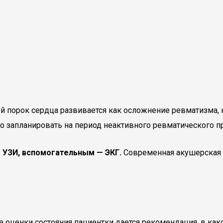
 порок сердца развивается как осложнение ревматизма, 
о запланировать на период неактивного ревматического п
 УЗИ, вспомогательным — ЭКГ.
Современная акушерская 
 оценки состояния пациентки дается рекомендация, в как