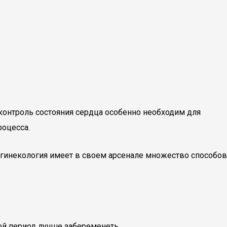
контроль состояния сердца особенно необходим для
роцесса.
гинекология имеет в своем арсенале множество способов
ой период лучше забеременеть.