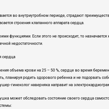
ается во внутриутробном периоде, страдают преимуществ
сается строения клапанного аппарата сердца.
оими функциями. Если этого не происходит, то назначается
ечной недостаточности.
я сердца
ичения объема крови на 25 – 50 %, сердце во время берем
ть, планируя родить здорового ребенка и не подорвать со
акушер-гинеколог наверняка направит на электрокардиогра
шка может обследовать состояние своего сердца самостоя
стемы: