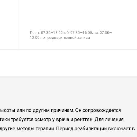
Пн-пт: 07:30—18:00; сб: 07:30—16:00; вс: 07:30—
12:00 по предварительной записи
 высоты или по другим причинам. Он сопровождается
и требуется осмотр у врача и рентген. Для лечения
другие методы терапии. Период реабилитации включает в