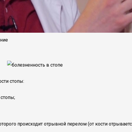
ение
сти стопы:
 стопы;
 которого происходит отрывной перелом (от кости отрывае