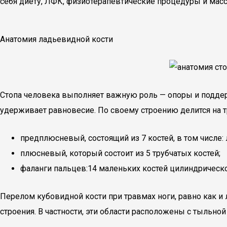
себя диету, ЛФК, физиотерапевтические процедуры и масс
Анатомия ладьевидной кости
Стопа человека выполняет важную роль — опоры и поддерж
удерживает равновесие. По своему строению делится на т
предплюсневый, состоящий из 7 костей, в том числе:
плюсневый, который состоит из 5 трубчатых костей;
фаланги пальцев:14 маленьких костей цилиндрическ
Перелом кубовидной кости при травмах ноги, равно как и
строения. В частности, эти области расположены с тыльн