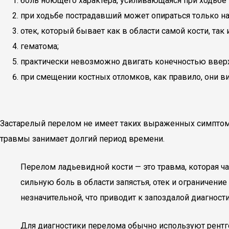
боль ноющего характера, усиливающаяся при ходьбе 
при ходьбе пострадавший может опираться только на
отек, который бывает как в области самой кости, так
гематома;
практически невозможно двигать конечностью вверх
при смещении костных отломков, как правило, они 
Застарелый перелом не имеет таких выраженных симптомо
травмы занимает долгий период времени.
Перелом ладьевидной кости — это травма, которая ча
сильную боль в области запястья, отек и ограничени
незначительной, что приводит к запоздалой диагности
Для диагностики перелома обычно используют рентг