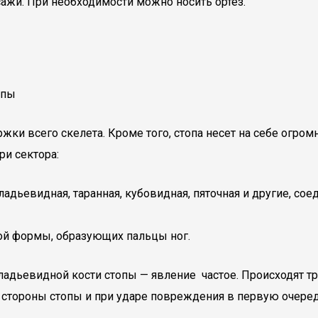
ажи. При необходимости можно носить ортез.
ки всего скелета. Кроме того, стопа несет на себе огром
ри сектора:
 ладьевидная, таранная, кубовидная, пяточная и другие, 
ой формы, образующих пальцы ног.
 ладьевидной кости стопы — явление частое. Происходят т
ой стороны стопы и при ударе повреждения в первую очер